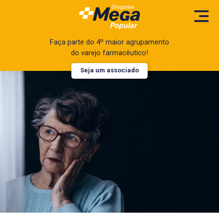
Faça parte do 4º maior agrupamento
do varejo farmacêutico!
Seja um associado