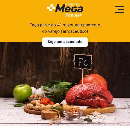
Faça parte do 4º maior agrupamento
do varejo farmacêutico!
Seja um associado