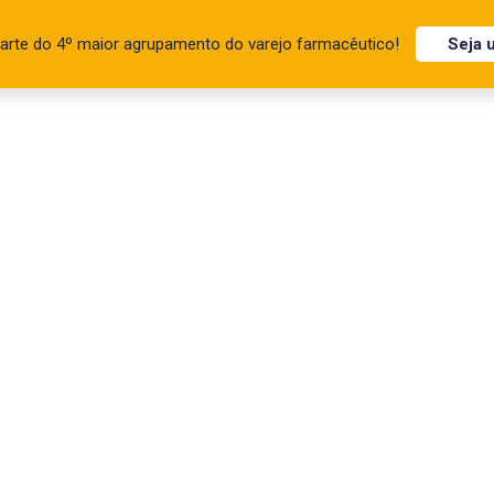
arte do 4º maior agrupamento do varejo farmacêutico!
Seja 