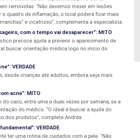
 serem removidas. “Não devemos mexer em lesões
r o quadro de inflamação, o local poderá ficar mais
“manchas” e cicatrizes”, complementa a especialista.
assageiro, com o tempo vai desaparecer”
:
MITO
stico precoce ajuda a prevenir o aparecimento de
al buscar orientação médica logo no início do
cne”
:
VERDADE
, desde crianças até adultos, embora seja mais
 com acne”
:
MITO
 do caso, entre uma a duas vezes por semana, se a
ientação do médico. “O ideal é buscar a ajuda do
so dos produtos”, completa Andréa.
é fundamental”
:
VERDADE
nte ter uma rotina de cuidados com a pele. “Não