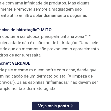
 e com uma infinidade de produtos. Mas alguns
larmente e remover sempre a maquiagem são
te utilizar filtro solar diariamente e seguir as
cisa de hidratação”
:
MITO
a costuma ser oleosa, principalmente na zona “T”
 a oleosidade não é sinônimo de hidratação. “Uma pele
, desde que os mesmos não provoquem o aparecimento
ros de acne, ressalta.
acne”
:
VERDADE
za de pele mesmo m quem sofre com acne, desde que
com indicação de um dermatologista. “A limpeza de
ravos”). Já as espinhas “inflamadas” não devem ser
complementa a dermatologista.
Veja mais posts