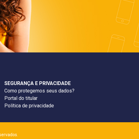
SEGURANÇA E PRIVACIDADE
Como protegemos seus dados?
Portal do titular
Política de privacidade
servados.