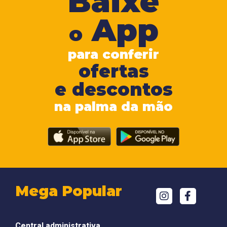
Baixe
App
o
para conferir
ofertas
e descontos
na palma da mão
Mega Popular
Central administrativa