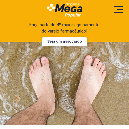
Faça parte do 4º maior agrupamento
do varejo farmacêutico!
Seja um associado