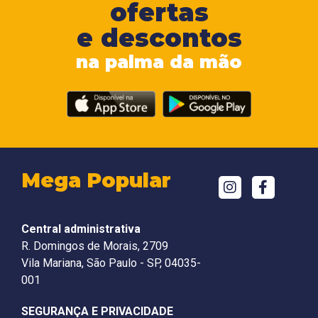
ofertas
e descontos
na palma da mão
Mega Popular
Central administrativa
R. Domingos de Morais, 2709
Vila Mariana, São Paulo - SP, 04035-
001
SEGURANÇA E PRIVACIDADE